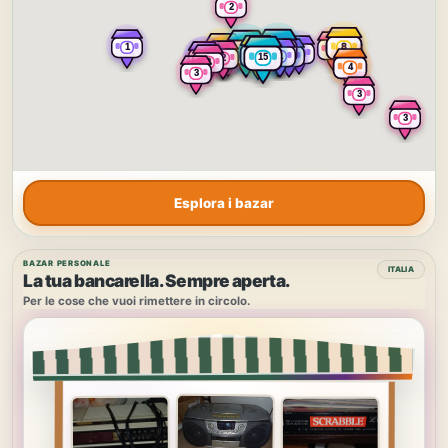
Esplora i bazar
BAZAR PERSONALE
ITALIA
La tua bancarella. Sempre aperta.
Per le cose che vuoi rimettere in circolo.