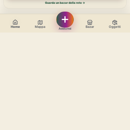
Guarda un bazar della rete →
OGGETTI IN CIRCOLO
Vedi tutti →
Potrebbe interessarti
Home
Mappa
Bazar
Oggetti
Aggiungi